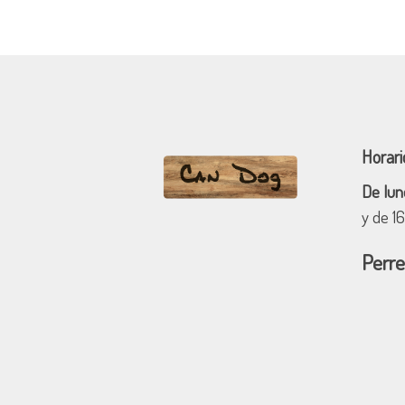
Horari
De lun
y de 1
Perre